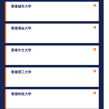
香港城市大学
香港浸会大学
跳
跳
跳
到
香港中文大学
至
至
查
跳
主
主
找
至
要
要
你
页
导
内
的
脚
香港理工大学
航
容
兴
趣
香港科技大学