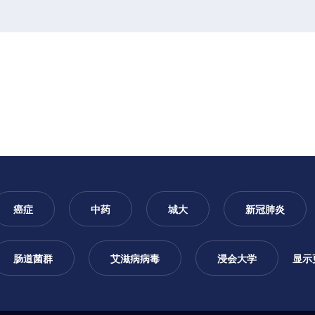
癌症
中药
城大
新冠肺炎
肠道菌群
艾滋病病毒
浸会大学
显示