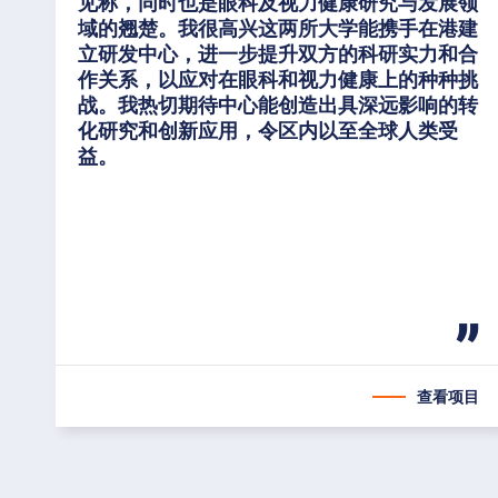
见称，同时也是眼科及视力健康研究与发展领
域的翘楚。我很高兴这两所大学能携手在港建
立研发中心，进一步提升双方的科研实力和合
作关系，以应对在眼科和视力健康上的种种挑
战。我热切期待中心能创造出具深远影响的转
化研究和创新应用，令区内以至全球人类受
益。
跳
跳
跳
到
You
至
至
查
跳
主
主
找
至
要
要
你
页
查看项目
导
内
的
脚
are
航
容
兴
趣