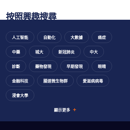
按照興趣搜尋
人工智能
自動化
大數據
癌症
中藥
城大
新冠肺炎
中大
跳
診斷
藥物發現
早期發現
眼睛
跳
過
跳
至
尋
跳
You
至
金融科技
腸道微生物群
愛滋病病毒
主
找
至
主
要
您
頁
are
導
內
的
腳
浸會大學
航
容
興
interested
趣
顯示更多