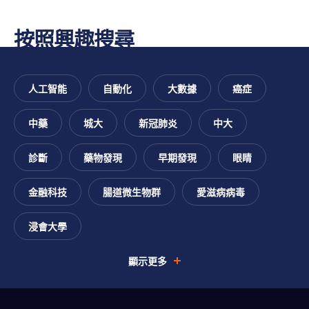
按照興趣搜尋
人工智能
自動化
大數據
癌症
中藥
城大
新冠肺炎
中大
跳
診斷
藥物發現
早期發現
眼睛
跳
過
跳
至
尋
跳
You
至
金融科技
腸道微生物群
愛滋病病毒
主
找
至
主
要
您
頁
are
導
內
的
腳
浸會大學
航
容
興
interested
趣
顯示更多