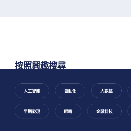
跳
跳
過
跳
You
至
尋
跳
至
主
找
至
主
要
您
頁
導
內
的
腳
are
航
容
興
趣
按照興趣搜尋
interested
人工智能
自動化
大數據
早期發現
眼睛
金融科技