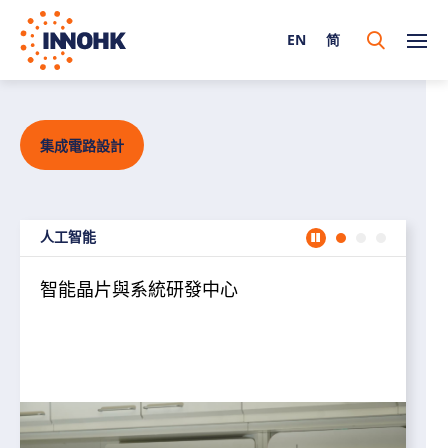
EN
简
集成電路設計
人工智能
智能
智能晶片與系統研發中心
我
關
隊
多
相
及