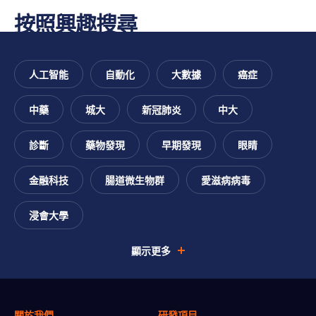
跳
至
尋
跳
按照興趣搜尋
You
至
主
找
至
主
要
您
頁
are
導
內
的
腳
航
人工智能
自動化
大數據
癌症
容
興
interested
趣
中藥
城大
新冠肺炎
中大
診斷
藥物發現
早期發現
眼睛
金融科技
腸道微生物群
愛滋病病毒
浸會大學
顯示更多
關於我們
研發項目