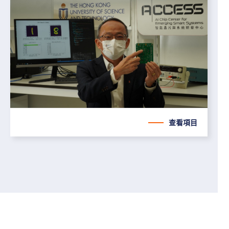
關
業
查看項目
跳
跳
過