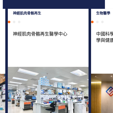
神經肌肉骨骼再生
生物醫學
我們的團隊
我們的團隊
我們
我
神經肌肉骨骼再生醫學中心
香港微生物
中國科
學與健
香港全球科技精英集中地，加上鄰
兩所國際
黃秀娟教授 , 陳家亮教授
潘光錦教授 , 裴端卿教授
劉澎濤教授 , C
黃秀娟教
近大灣區各城市的地理優勢，是進
CNRM
行先進幹細胞技術研究的理想選
優勢， 
址。我們將致力研發世界領先的嶄
突破，定
新科技和產品，以滿足在再生醫
研發基地
學、器官移植及基因藥物等領域的
心。
臨床需求， 令香港在創科發展上站
穩世界最前線。