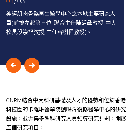
01
/
03
神經肌肉骨骼再生醫學中心之本地主要研究人
員(前排左起第三位: 聯合主任陳活彜教授, 中大
校長段崇智教授, 主任容樹恒教授)。
跳
跳
過
跳
至
尋
跳
至
主
找
至
主
要
您
頁
導
內
的
腳
航
容
興
趣
CNRM結合中大科研基礎及人才的優勢和位於香港
科技園的卡羅琳醫學院劉鳴煒復修醫學中心的研究
設施，並雲集多學科研究人員領導研究計劃，開展
五個研究項目︰