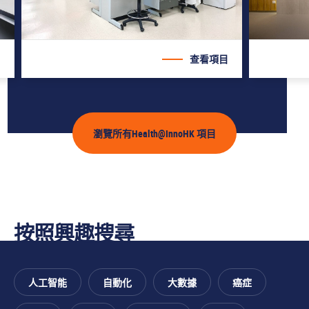
目
查看項目
瀏覽所有Health@InnoHK 項目
按照興趣搜尋
人工智能
自動化
大數據
癌症